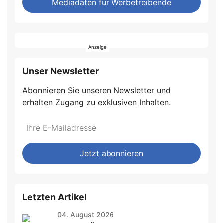
Mediadaten für Werbetreibende
Unser Newsletter
Abonnieren Sie unseren Newsletter und
erhalten Zugang zu exklusiven Inhalten.
Do
*Ihre
not
E-
fill
Mailadresse:
Jetzt abonnieren
this
field
Letzten Artikel
04. August 2026