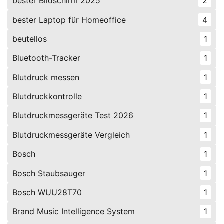
bester Bildschirm 2025
2
bester Laptop für Homeoffice
4
beutellos
1
Bluetooth-Tracker
1
Blutdruck messen
1
Blutdruckkontrolle
1
Blutdruckmessgeräte Test 2026
1
Blutdruckmessgeräte Vergleich
1
Bosch
1
Bosch Staubsauger
1
Bosch WUU28T70
1
Brand Music Intelligence System
1