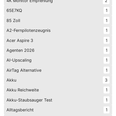
4K Monitor Empfehlung
2
65E7KQ
1
85 Zoll
1
A2-Fernpilotenzeugnis
1
Acer Aspire 3
1
Agenten 2026
1
AI-Upscaling
1
AirTag Alternative
1
Akku
3
Akku Reichweite
1
Akku-Staubsauger Test
1
Alltagsbericht
1