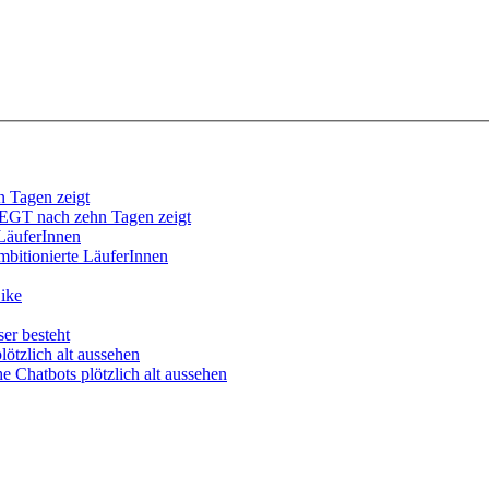
T nach zehn Tagen zeigt
mbitionierte LäuferInnen
ike
er besteht
e Chatbots plötzlich alt aussehen