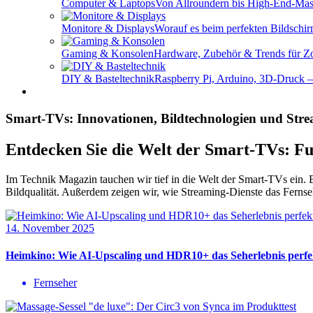
Computer & Laptops
Von Allroundern bis High-End-Masc
Monitore & Displays
Worauf es beim perfekten Bildschi
Gaming & Konsolen
Hardware, Zubehör & Trends für Zo
DIY & Basteltechnik
Raspberry Pi, Arduino, 3D-Druck – 
Smart-TVs: Innovationen, Bildtechnologien und Str
Entdecken Sie die Welt der Smart-TVs: Fu
Im Technik Magazin tauchen wir tief in die Welt der Smart-TVs ein
Bildqualität. Außerdem zeigen wir, wie Streaming-Dienste das Ferns
14. November 2025
Heimkino: Wie AI-Upscaling und HDR10+ das Seherlebnis perfe
Fernseher