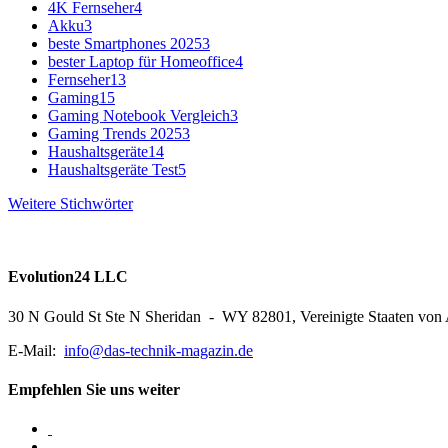
4K Fernseher
4
Akku
3
beste Smartphones 2025
3
bester Laptop für Homeoffice
4
Fernseher
13
Gaming
15
Gaming Notebook Vergleich
3
Gaming Trends 2025
3
Haushaltsgeräte
14
Haushaltsgeräte Test
5
Weitere Stichwörter
Evolution24 LLC
30 N Gould St Ste N Sheridan - WY 82801, Vereinigte Staaten von
E-Mail:
info@das-technik-magazin.de
Empfehlen Sie uns weiter