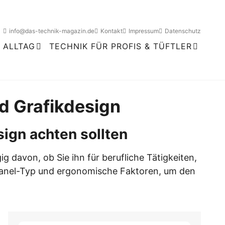
info@das-technik-magazin.de
Kontakt
Impressum
Datenschutz
Monitore & Displays
 ALLTAG
TECHNIK FÜR PROFIS & TÜFTLER
Worauf es beim perfekten Bildschirm
für Arbeit, Gaming oder Grafik
ankommt.
nd Grafikdesign
ign achten sollten
aptops
er
Smartphones & Tablets
g davon, ob Sie ihn für berufliche Tätigkeiten,
 High-End-
t-TVs,
Tipps, Vergleiche und praktische
Panel-Typ und ergonomische Faktoren, um den
Detail erklärt.
 Streaming.
Anwendungen im Alltag.