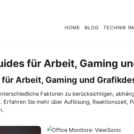
HOME
BLOG
TECHNIK IM
uides für Arbeit, Gaming u
für Arbeit, Gaming und Grafikdes
Computer & L
Fernseh
unterschiedliche Faktoren zu berücksichtigen, abhängi
Von Allroundern bis
Alles über Smar
 Erfahren Sie mehr über Auflösung, Reaktionszeit, 
Maschinen – Technik im 
Bildtechnologien und
n.