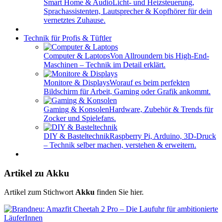
Smart Home & Audio
Licht- und Heizsteuerung,
Sprachassistenten, Lautsprecher & Kopfhörer für dein
vernetztes Zuhause.
Technik für Profis & Tüftler
Computer & Laptops
Von Allroundern bis High-End-
Maschinen – Technik im Detail erklärt.
Monitore & Displays
Worauf es beim perfekten
Bildschirm für Arbeit, Gaming oder Grafik ankommt.
Gaming & Konsolen
Hardware, Zubehör & Trends für
Zocker und Spielefans.
DIY & Basteltechnik
Raspberry Pi, Arduino, 3D-Druck
– Technik selber machen, verstehen & erweitern.
Artikel zu Akku
Artikel zum Stichwort
Akku
finden Sie hier.