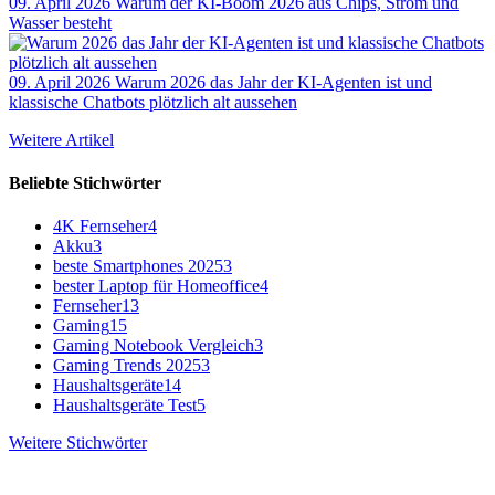
09. April 2026
Warum der KI-Boom 2026 aus Chips, Strom und
Wasser besteht
09. April 2026
Warum 2026 das Jahr der KI-Agenten ist und
klassische Chatbots plötzlich alt aussehen
Weitere Artikel
Beliebte Stichwörter
4K Fernseher
4
Akku
3
beste Smartphones 2025
3
bester Laptop für Homeoffice
4
Fernseher
13
Gaming
15
Gaming Notebook Vergleich
3
Gaming Trends 2025
3
Haushaltsgeräte
14
Haushaltsgeräte Test
5
Weitere Stichwörter