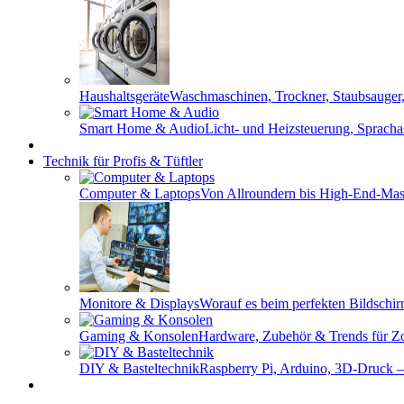
Haushaltsgeräte
Waschmaschinen, Trockner, Staubsauger,
Smart Home & Audio
Licht- und Heizsteuerung, Spracha
Technik für Profis & Tüftler
Computer & Laptops
Von Allroundern bis High-End-Masc
Monitore & Displays
Worauf es beim perfekten Bildschi
Gaming & Konsolen
Hardware, Zubehör & Trends für Zo
DIY & Basteltechnik
Raspberry Pi, Arduino, 3D-Druck – 