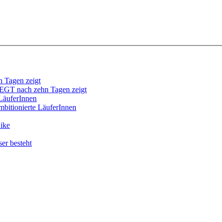
T nach zehn Tagen zeigt
mbitionierte LäuferInnen
ike
er besteht