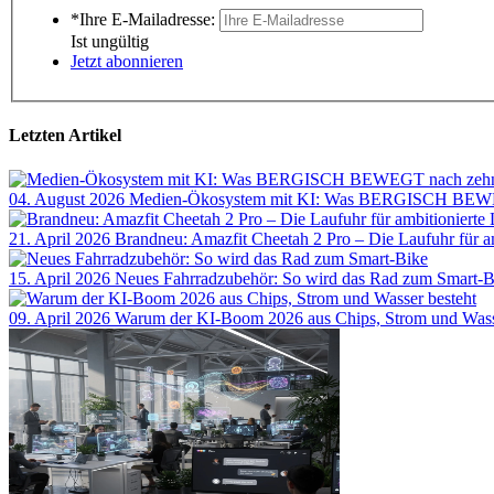
*Ihre E-Mailadresse:
Ist ungültig
Jetzt abonnieren
Letzten Artikel
04. August 2026
Medien-Ökosystem mit KI: Was BERGISCH BEWEG
21. April 2026
Brandneu: Amazfit Cheetah 2 Pro – Die Laufuhr für a
15. April 2026
Neues Fahrradzubehör: So wird das Rad zum Smart-B
09. April 2026
Warum der KI-Boom 2026 aus Chips, Strom und Wass