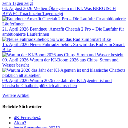
04. August 2026
Medien-Ökosystem mit KI: Was BERGISCH
BEWEGT nach zehn Tagen zeigt
21. April 2026
Brandneu: Amazfit Cheetah 2 Pro – Die Laufuhr für
ambitionierte LäuferInnen
15. April 2026
Neues Fahrradzubehör: So wird das Rad zum Smart-
Bike
09. April 2026
Warum der KI-Boom 2026 aus Chips, Strom und
Wasser besteht
09. April 2026
Warum 2026 das Jahr der KI-Agenten ist und
klassische Chatbots plötzlich alt aussehen
Weitere Artikel
Beliebte Stichwörter
4K Fernseher
4
Akku
3
beste Smartphones 2025
3