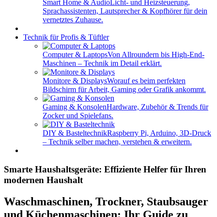
Smart Home & Audio
Licht- und Heizsteuerung,
Sprachassistenten, Lautsprecher & Kopfhörer für dein
vernetztes Zuhause.
Technik für Profis & Tüftler
Computer & Laptops
Von Allroundern bis High-End-
Maschinen – Technik im Detail erklärt.
Monitore & Displays
Worauf es beim perfekten
Bildschirm für Arbeit, Gaming oder Grafik ankommt.
Gaming & Konsolen
Hardware, Zubehör & Trends für
Zocker und Spielefans.
DIY & Basteltechnik
Raspberry Pi, Arduino, 3D-Druck
– Technik selber machen, verstehen & erweitern.
Smarte Haushaltsgeräte: Effiziente Helfer für Ihren
modernen Haushalt
Waschmaschinen, Trockner, Staubsauger
und Küchenmaschinen: Ihr Guide zu