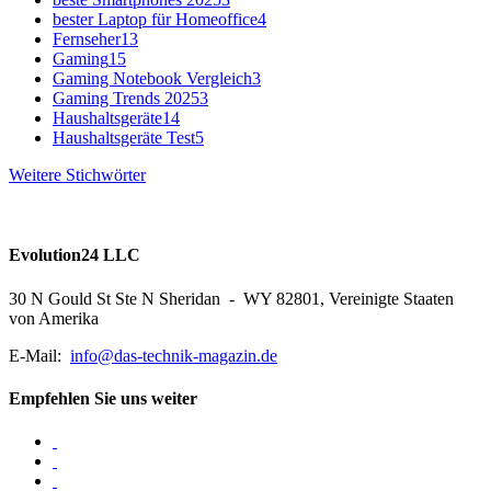
bester Laptop für Homeoffice
4
Fernseher
13
Gaming
15
Gaming Notebook Vergleich
3
Gaming Trends 2025
3
Haushaltsgeräte
14
Haushaltsgeräte Test
5
Weitere Stichwörter
Evolution24 LLC
30 N Gould St Ste N Sheridan - WY 82801, Vereinigte Staaten
von Amerika
E-Mail:
info@das-technik-magazin.de
Empfehlen Sie uns weiter