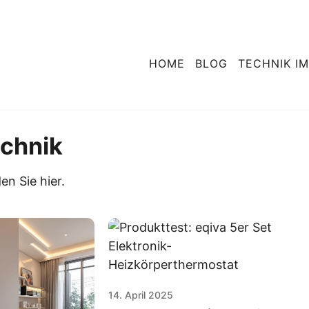
HOME
BLOG
TECHNIK IM
echnik
en Sie hier.
Computer & L
Fernseh
Von Allroundern bis
Alles über Smar
Maschinen – Technik im 
Bildtechnologien und
14. April 2025