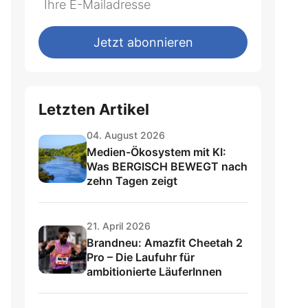
not
E-
fill
Mailadresse:
Jetzt abonnieren
this
field
Letzten Artikel
04. August 2026
Medien-Ökosystem mit KI:
Was BERGISCH BEWEGT nach
zehn Tagen zeigt
21. April 2026
Brandneu: Amazfit Cheetah 2
Pro – Die Laufuhr für
ambitionierte LäuferInnen