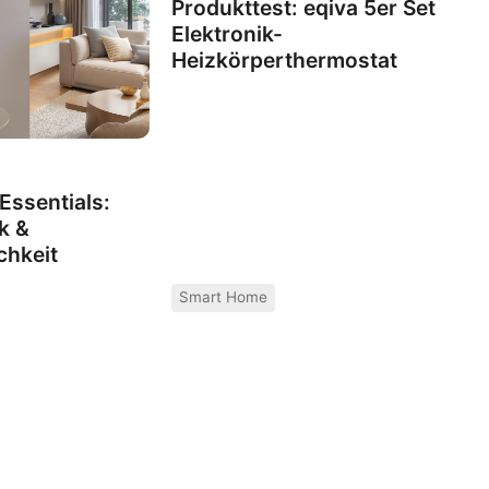
Produkttest: eqiva 5er Set
Elektronik-
Heizkörperthermostat
ssentials:
k &
chkeit
Smart Home