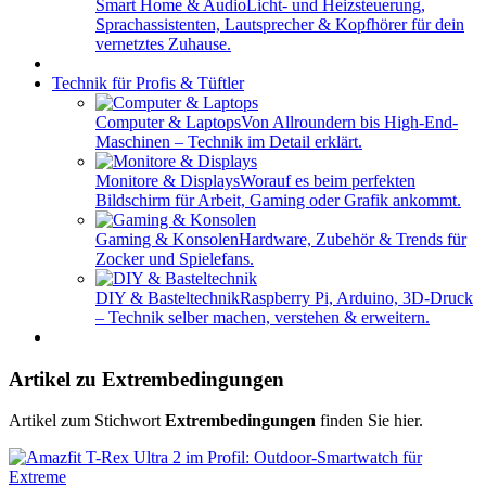
Smart Home & Audio
Licht- und Heizsteuerung,
Sprachassistenten, Lautsprecher & Kopfhörer für dein
vernetztes Zuhause.
Technik für Profis & Tüftler
Computer & Laptops
Von Allroundern bis High-End-
Maschinen – Technik im Detail erklärt.
Monitore & Displays
Worauf es beim perfekten
Bildschirm für Arbeit, Gaming oder Grafik ankommt.
Gaming & Konsolen
Hardware, Zubehör & Trends für
Zocker und Spielefans.
DIY & Basteltechnik
Raspberry Pi, Arduino, 3D-Druck
– Technik selber machen, verstehen & erweitern.
Artikel zu Extrembedingungen
Artikel zum Stichwort
Extrembedingungen
finden Sie hier.