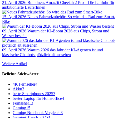
21. April 2026
Brandneu: Amazfit Cheetah 2 Pro – Die Laufuhr für
ambitionierte LäuferInnen
15. April 2026
Neues Fahrradzubehör: So wird das Rad zum Smart-
Bike
09. April 2026
Warum der KI-Boom 2026 aus Chips, Strom und
Wasser besteht
09. April 2026
Warum 2026 das Jahr der KI-Agenten ist und
klassische Chatbots plötzlich alt aussehen
Weitere Artikel
Beliebte Stichwörter
4K Fernseher
4
Akku
3
beste Smartphones 2025
3
bester Laptop für Homeoffice
4
Fernseher
13
Gaming
15
Gaming Notebook Vergleich
3
Gaming Trends 2025
3