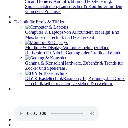
Smart Home & Audio
Licht- und Heizsteuerung,
Sprachassistenten, Lautsprecher & Kopfhörer für dein
vernetztes Zuhause.
Technik für Profis & Tüftler
Computer & Laptops
Von Allroundern bis High-End-
Maschinen – Technik im Detail erklärt.
Monitore & Displays
Worauf es beim perfekten
Bildschirm für Arbeit, Gaming oder Grafik ankommt.
Gaming & Konsolen
Hardware, Zubehör & Trends für
Zocker und Spielefans.
DIY & Basteltechnik
Raspberry Pi, Arduino, 3D-Druck
– Technik selber machen, verstehen & erweitern.