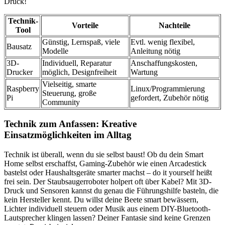
Druck!
Technik-
Vorteile
Nachteile
Tool
Günstig, Lernspaß, viele
Evtl. wenig flexibel,
Bausatz
Modelle
Anleitung nötig
3D-
Individuell, Reparatur
Anschaffungskosten,
Drucker
möglich, Designfreiheit
Wartung
Vielseitig, smarte
Raspberry
Linux/Programmierung
Steuerung, große
Pi
gefordert, Zubehör nötig
Community
Technik zum Anfassen: Kreative
Einsatzmöglichkeiten im Alltag
Technik ist überall, wenn du sie selbst baust! Ob du dein Smart
Home selbst erschaffst, Gaming-Zubehör wie einen Arcadestick
bastelst oder Haushaltsgeräte smarter machst – do it yourself heißt
frei sein. Der Staubsaugerroboter holpert oft über Kabel? Mit 3D-
Druck und Sensoren kannst du genau die Führungshilfe basteln, die
kein Hersteller kennt. Du willst deine Beete smart bewässern,
Lichter individuell steuern oder Musik aus einem DIY-Bluetooth-
Lautsprecher klingen lassen? Deiner Fantasie sind keine Grenzen