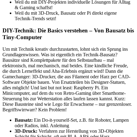
Weil du mit DIY-Projekten individuelle Lösungen für Alltag
& Gaming schaffst!
Weil du mit 3D-Druck, Bausatz oder Pi direkt eigene
Technik-Trends setzt!
DIY-Technik: Die Basics verstehen – Von Bausatz bis
Tiny-Computer
Um mit Technik kreativ durchzustarten, lohnt sich ein Sprung ins
Grundlagenwissen. Was ist eigentlich ein Technik-Bausatz?
Bausätze sind Komplettpakete für den Selbstaufbau – mal
elektronisch, mal mechanisch, mal beides. Eine kindliche Freude,
die durch Lerneffekt und Aha-Erlebnis ergänzt wird! Dann die
Gamechanger: 3D-Drucker, die aus Filament oder Harz per CAD-
Software Objekte bauen. Von Ersatzteilen bis Designer-Statuen,
alles möglich! Und last but not least: Raspberry Pi. Ein
Minicomputer, auf dem du von Retro-Gaming über Smarthome-
Steuerung bis zur Wetterstation alles laufen lassen kannst. Kurz:
Diese Bausteine sind wie Lego für Erwachsene – nur grenzenloser.
Begriffswirrwarr? Kein Problem!
Bausatz:
Ein Do-it-yourself-Set, z.B. für Roboter, Lampen
oder Radios, inkl. Anleitung
3D-Druck:
Verfahren zur Herstellung von 3D-Objekten
Schicht für Schicht, oft mit PLA, ABS oder Harz