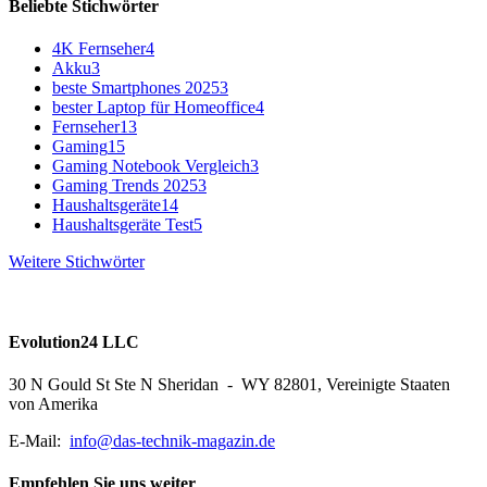
Beliebte Stichwörter
4K Fernseher
4
Akku
3
beste Smartphones 2025
3
bester Laptop für Homeoffice
4
Fernseher
13
Gaming
15
Gaming Notebook Vergleich
3
Gaming Trends 2025
3
Haushaltsgeräte
14
Haushaltsgeräte Test
5
Weitere Stichwörter
Evolution24 LLC
30 N Gould St Ste N Sheridan - WY 82801, Vereinigte Staaten
von Amerika
E-Mail:
info@das-technik-magazin.de
Empfehlen Sie uns weiter