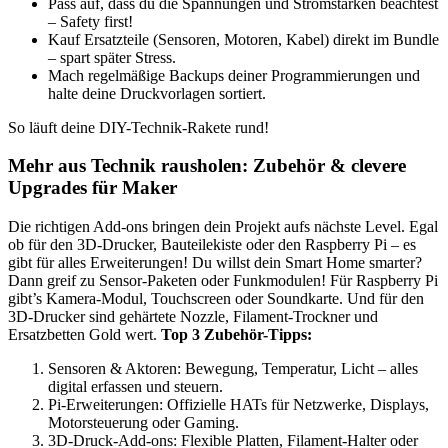
Pass auf, dass du die Spannungen und Stromstärken beachtest
– Safety first!
Kauf Ersatzteile (Sensoren, Motoren, Kabel) direkt im Bundle
– spart später Stress.
Mach regelmäßige Backups deiner Programmierungen und
halte deine Druckvorlagen sortiert.
So läuft deine DIY-Technik-Rakete rund!
Mehr aus Technik rausholen: Zubehör & clevere
Upgrades für Maker
Die richtigen Add-ons bringen dein Projekt aufs nächste Level. Egal
ob für den 3D-Drucker, Bauteilekiste oder den Raspberry Pi – es
gibt für alles Erweiterungen! Du willst dein Smart Home smarter?
Dann greif zu Sensor-Paketen oder Funkmodulen! Für Raspberry Pi
gibt’s Kamera-Modul, Touchscreen oder Soundkarte. Und für den
3D-Drucker sind gehärtete Nozzle, Filament-Trockner und
Ersatzbetten Gold wert.
Top 3 Zubehör-Tipps:
Sensoren & Aktoren: Bewegung, Temperatur, Licht – alles
digital erfassen und steuern.
Pi-Erweiterungen: Offizielle HATs für Netzwerke, Displays,
Motorsteuerung oder Gaming.
3D-Druck-Add-ons: Flexible Platten, Filament-Halter oder